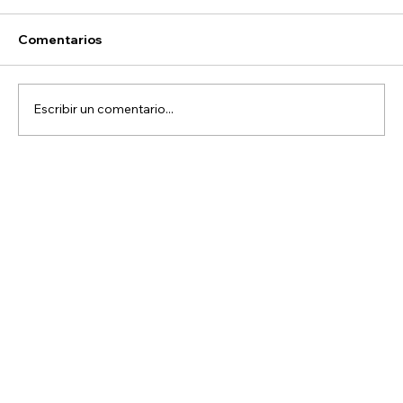
Comentarios
Escribir un comentario...
Comparativa entre Sauna Seco de Madera,
Sauna Húmedo con Vapor y Sauna Infrarrojo