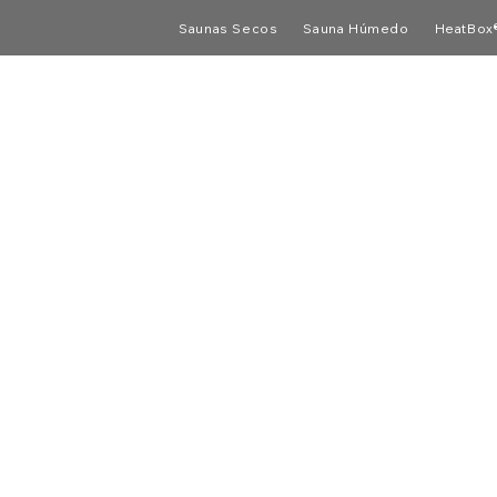
Saunas Secos
Sauna Húmedo
HeatBox