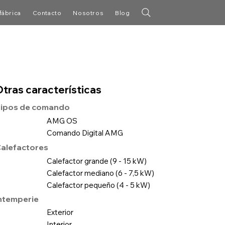
fábrica
Contacto
Nosotros
Blog
Otras características
ipos de comando
AMG OS
Comando Digital AMG
alefactores
Calefactor grande (9 - 15 kW)
Calefactor mediano (6 - 7,5 kW)
Calefactor pequeño (4 - 5 kW)
ntemperie
Exterior
Interior