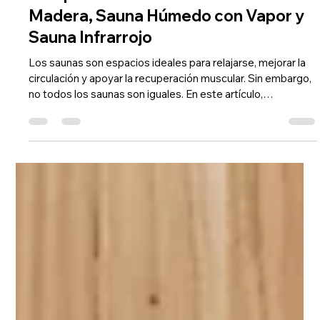
Comparativa entre Sauna Seco de
Madera, Sauna Húmedo con Vapor y
Sauna Infrarrojo
Los saunas son espacios ideales para relajarse, mejorar la
circulación y apoyar la recuperación muscular. Sin embargo,
no todos los saunas son iguales. En este artículo,
analizamos tres tipos populares: el sauna seco de madera,
el sauna húmedo con generador de vapor eléctrico y el
sauna seco de madera con respaldo infrarrojo. Cada uno
tiene características únicas que se adaptan a diferentes
gustos y necesidades, especialmente para usuarios de
sauna, spa y deportistas. Sauna s