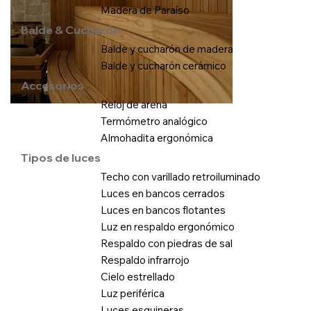
Madera de Paraíso
Balde & Cucharón
Balde y cucharón de madera
Balde y cucharón cerámico
Accesorios
Reloj de arena
Termómetro analógico
Almohadita ergonómica
Tipos de luces
Techo con varillado retroiluminado
Luces en bancos cerrados
Luces en bancos flotantes
Luz en respaldo ergonómico
Respaldo con piedras de sal
Respaldo infrarrojo
Cielo estrellado
Luz periférica
Luces esquineras