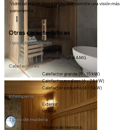
Vidrio lateral de piso a techo que permite una visión más
panorámica.
Otras características
Tipos de comando
AMG OS
Comando Digital AMG
Calefactores
Calefactor grande (9 - 15 kW)
Calefactor mediano (6 - 7,5 kW)
Calefactor pequeño (4 - 5 kW)
Intemperie
Exterior
Interior
Tipos de madera
Madera de Hemlock