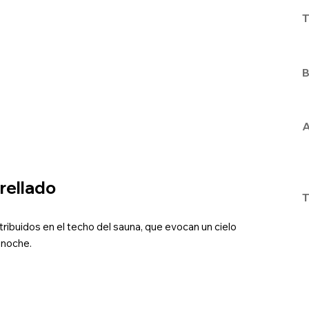
T
B
A
trellado
T
ribuidos en el techo del sauna, que evocan un cielo
a noche.