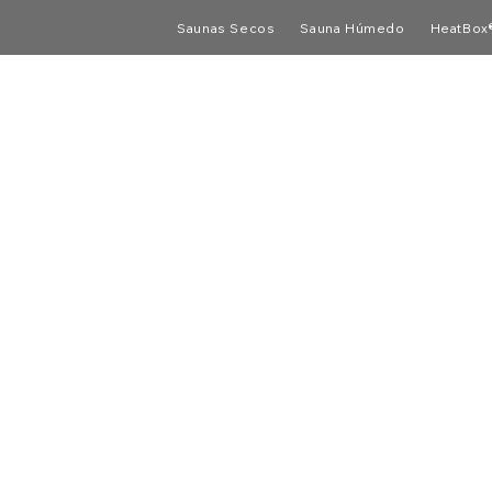
Saunas Secos
Sauna Húmedo
HeatBox