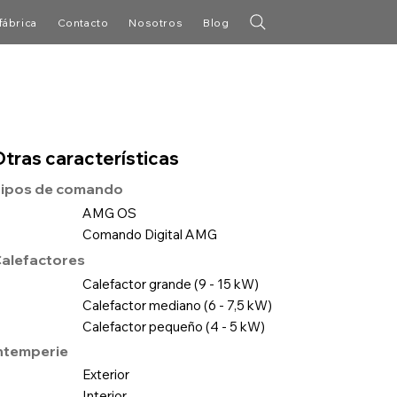
fábrica
Contacto
Nosotros
Blog
Otras características
ipos de comando
AMG OS
Comando Digital AMG
alefactores
Calefactor grande (9 - 15 kW)
Calefactor mediano (6 - 7,5 kW)
Calefactor pequeño (4 - 5 kW)
ntemperie
Exterior
Interior