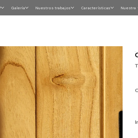
®
Galería
Nuestros trabajos
Características
Nuestra 
T
C
I