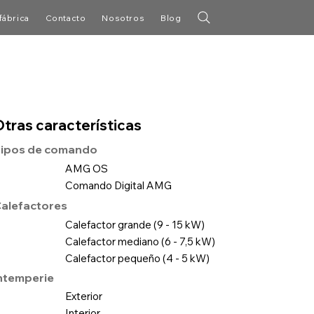
fábrica
Contacto
Nosotros
Blog
Otras características
ipos de comando
AMG OS
Comando Digital AMG
alefactores
Calefactor grande (9 - 15 kW)
Calefactor mediano (6 - 7,5 kW)
Calefactor pequeño (4 - 5 kW)
ntemperie
Exterior
Interior