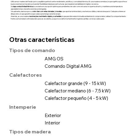
Utilizamos madera de Paraíso por su equilibrio perfecto entre rendimiento, estética y comodidad térmica. Es una madera semidura, lo que significa que ofrece
buena resistencia mecánica sin perder flexibilidad, ideal para estructuras que requieren estabilidad sin rigidez excesiva.
Su
baja conductividad térmica
la convierte en una opción óptima para ambientes de calor como el sauna: no quema al tacto y mantiene una temperatura
agradable incluso durante sesiones prolongadas.
Visualmente, destaca por su
color claro con vetas doradas y rosadas
, que aportan luminosidad y una textura cálida y natural al espacio. Cada pieza tiene un
dibujo único, lo que garantiza que cada sauna tenga carácter propio.
Además, es una madera
nacional, de crecimiento rápido y sostenible
, lo que permite reducir la huella ambiental sin comprometer calidad. Su comportamiento
frente a la humedad controlada del sauna es excelente, ya que no se deforma fácilmente ni genera astillas con el uso adecuado.
Otras características
Tipos de comando
AMG OS
Comando Digital AMG
Calefactores
Calefactor grande (9 - 15 kW)
Calefactor mediano (6 - 7,5 kW)
Calefactor pequeño (4 - 5 kW)
Intemperie
Exterior
Interior
Tipos de madera