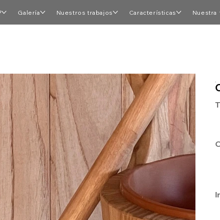
®
Galería
Nuestros trabajos
Características
Nuestra 
T
C
I