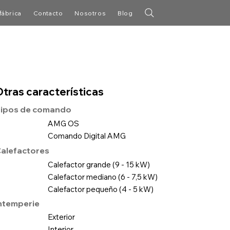
fábrica
Contacto
Nosotros
Blog
Otras características
ipos de comando
AMG OS
Comando Digital AMG
alefactores
Calefactor grande (9 - 15 kW)
Calefactor mediano (6 - 7,5 kW)
Calefactor pequeño (4 - 5 kW)
ntemperie
Exterior
Interior