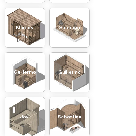
Marcos
Santiago
Guillermo
Guillermo
Javi
Sebastián