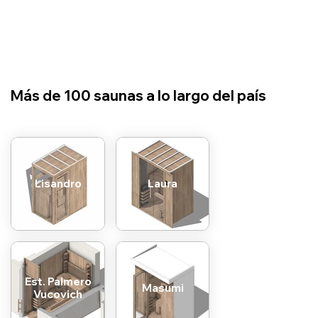
​Más de 100 saunas a lo largo del país
Lisandro
Laura
Est. Palmero
Masumi
Vucovich