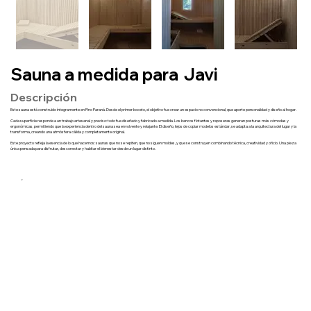
Sauna a medida para
Javi
Descripción
Este sauna está construido íntegramente en Pino Paraná. Desde el primer boceto, el objetivo fue crear un espacio no convencional, que aporte personalidad y diseño al hogar.
Cada superficie responde a un trabajo artesanal y preciso: todo fue diseñado y fabricado a medida. Los bancos flotantes y reposeras generan posturas más cómodas y
ergonómicas, permitiendo que la experiencia dentro del sauna sea envolvente y relajante. El diseño, lejos de copiar modelos estándar, se adapta a la arquitectura del lugar y la
transforma, creando una atmósfera cálida y completamente original.
Este proyecto refleja la esencia de lo que hacemos: saunas que no se repiten, que no siguen moldes, y que se construyen combinando técnica, creatividad y oficio. Una pieza
única pensada para disfrutar, desconectar y habitar el bienestar desde un lugar distinto.