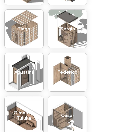
Tiago
Sergio
Agustina
Federico
Gimnasio
César
Tuluka