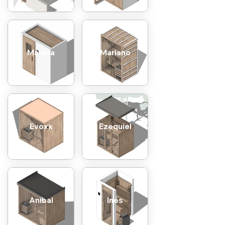
Malena
Mariano
Evoxx
Ezequiel
Anibal
Inés