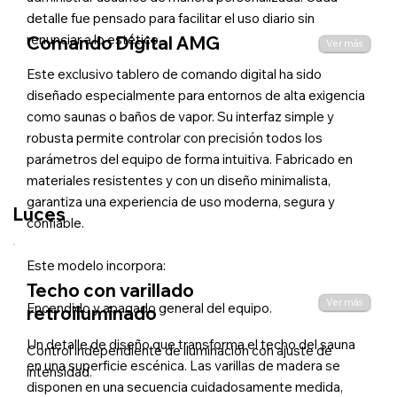
detalle fue pensado para facilitar el uso diario sin
renunciar a lo estético.
Comando Digital AMG
Ver más
Este exclusivo tablero de comando digital ha sido
diseñado especialmente para entornos de alta exigencia
como saunas o baños de vapor. Su interfaz simple y
robusta permite controlar con precisión todos los
parámetros del equipo de forma intuitiva. Fabricado en
materiales resistentes y con un diseño minimalista,
garantiza una experiencia de uso moderna, segura y
Luces
confiable.
Este modelo incorpora:
Techo con varillado
Ver más
Encendido y apagado general del equipo.
retroiluminado
Un detalle de diseño que transforma el techo del sauna
Control independiente de iluminación con ajuste de
en una superficie escénica. Las varillas de madera se
intensidad.
disponen en una secuencia cuidadosamente medida,