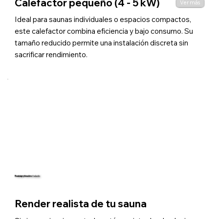
Calefactor pequeño (4 - 5 kW)
Ver más
Ideal para saunas individuales o espacios compactos,
este calefactor combina eficiencia y bajo consumo. Su
tamaño reducido permite una instalación discreta sin
sacrificar rendimiento.
Trabajo final instalado
Render previo
Render realista de tu sauna