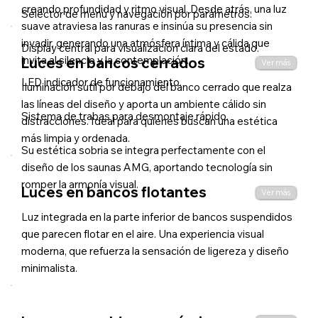
creando profundidad y ritmo visual. Desde atrás, una luz
Selector de menú y navegación por parámetros.
suave atraviesa las ranuras e insinúa su presencia sin
invadir, generando una atmósfera íntima y cálida que
Display central para visualización clara del estado.
invita al silencio y la contemplación.
Luces en bancos cerrados
Ver más
LED indicador de funcionamiento.
Iluminación sutil por debajo del banco cerrado que realza
las líneas del diseño y aporta un ambiente cálido sin
Sistema de trabas para desmontaje rápido.
distracciones. Ideal para quienes buscan una estética
más limpia y ordenada.
Su estética sobria se integra perfectamente con el
diseño de los saunas AMG, aportando tecnología sin
romper la armonía visual.
Luces en bancos flotantes
Ver más
Luz integrada en la parte inferior de bancos suspendidos
que parecen flotar en el aire. Una experiencia visual
moderna, que refuerza la sensación de ligereza y diseño
minimalista.