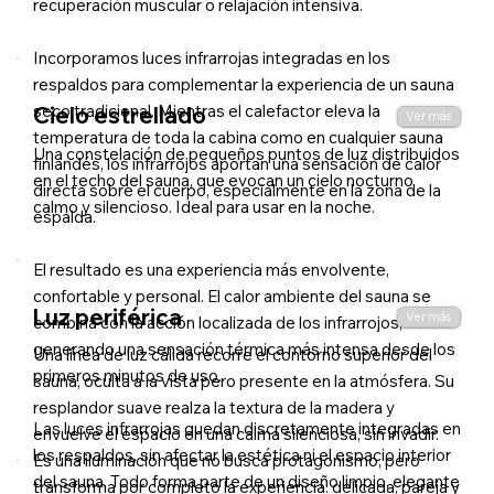
recuperación muscular o relajación intensiva.
Incorporamos luces infrarrojas integradas en los
respaldos para complementar la experiencia de un sauna
seco tradicional. Mientras el calefactor eleva la
Cielo estrellado
Ver más
temperatura de toda la cabina como en cualquier sauna
Una constelación de pequeños puntos de luz distribuidos
finlandés, los infrarrojos aportan una sensación de calor
en el techo del sauna, que evocan un cielo nocturno
directa sobre el cuerpo, especialmente en la zona de la
calmo y silencioso. Ideal para usar en la noche.
espalda.
El resultado es una experiencia más envolvente,
confortable y personal. El calor ambiente del sauna se
Luz periférica
Ver más
combina con la acción localizada de los infrarrojos,
generando una sensación térmica más intensa desde los
Una línea de luz cálida recorre el contorno superior del
primeros minutos de uso.
sauna, oculta a la vista pero presente en la atmósfera. Su
resplandor suave realza la textura de la madera y
Las luces infrarrojas quedan discretamente integradas en
envuelve el espacio en una calma silenciosa, sin invadir.
los respaldos, sin afectar la estética ni el espacio interior
Es una iluminación que no busca protagonismo, pero
del sauna. Todo forma parte de un diseño limpio, elegante
transforma por completo la experiencia: delicada, pareja y