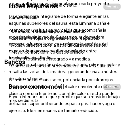
y desarrollado específicamente para cada proyecto.
perfectamente integrada al diseño.
Luces esquineras
Ver más
Diseñadas para integrarse de forma elegante en las
Características
esquinas superiores del sauna, esta luminaria baña el
interior con una luz suave y cálida que acompaña la
* Calefactor tradicional para sauna seco.
experiencia sin invadirla. Su estructura de madera
* Luces infrarrojas integradas en los respaldos.
protege la fuente lumínica y refuerza la estética del
* Acción directa sobre la espalda durante la sesión.
espacio, logrando un equilibrio perfecto entre
* Mayor confort térmico desde el inicio.
funcionalidad y diseño.
* Diseño totalmente integrado y a medida.
Bancos
Gracias a su ubicación estratégica, ilumina sin encandilar y
* Compatible con distintos modelos de AMG Saunas.
resalta las vetas de la madera, generando una atmósfera
de calma y bienestar.
La tradición del sauna seco, potenciada por infrarrojos.
Banco exento móvil
Una combinación que reúne el calor envolvente del sauna
Ver más
clásico con una fuente adicional de calor directo donde
Banco inferior suelto que permite que sea movido debajo
más se disfruta.
del banco superior liberando espacio para hacer yoga o
ejercicio. Ideal en saunas de tamaño reducido.