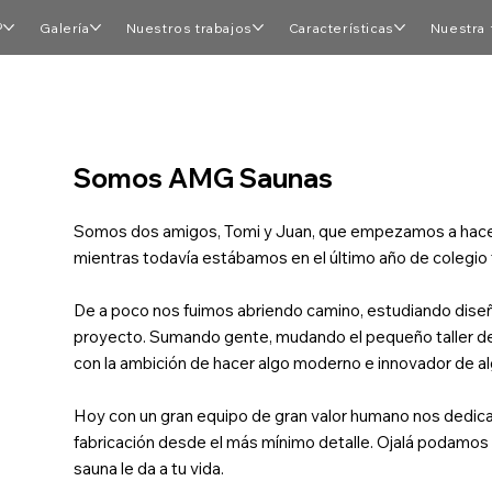
®
Galería
Nuestros trabajos
Características
Nuestra 
Somos AMG Saunas
Somos dos amigos, Tomi y Juan, que empezamos a hacer 
mientras todavía estábamos en el último año de colegio 
De a poco nos fuimos abriendo camino, estudiando diseño
proyecto. Sumando gente, mudando el pequeño taller de un
con la ambición de hacer algo moderno e innovador de alg
Hoy con un gran equipo de gran valor humano nos dedicam
fabricación desde el más mínimo detalle. Ojalá podamos
sauna le da a tu vida.