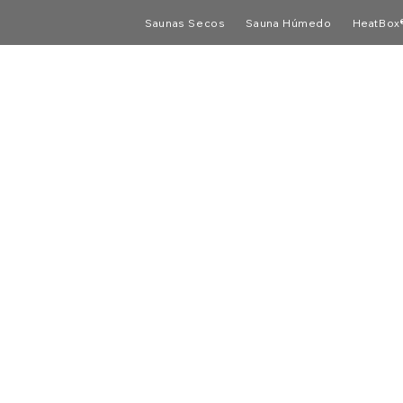
Saunas Secos
Sauna Húmedo
HeatBox