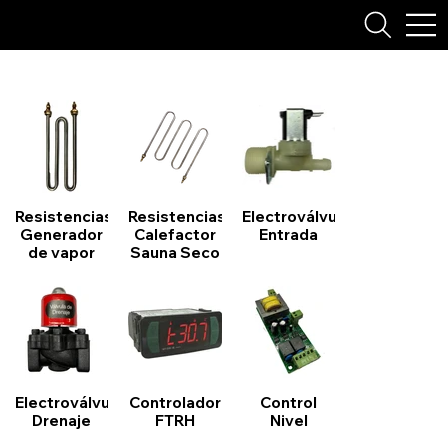
Resistencias
Resistencias
Electroválvula
Generador
Calefactor
Entrada
de vapor
Sauna Seco
Electroválvula
Controlador
Control
Drenaje
FTRH
Nivel