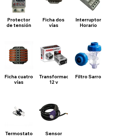
Protector
Ficha dos
Interruptor
de tensión
vías
Horario
Ficha cuatro
Transformador
Filtro Sarro
vías
12 v
Termostato
Sensor