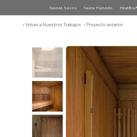
Saunas Secos
Sauna Húmedo
HeatBox
‹ Volver a Nuestros Trabajos
‹ Proyecto anterior