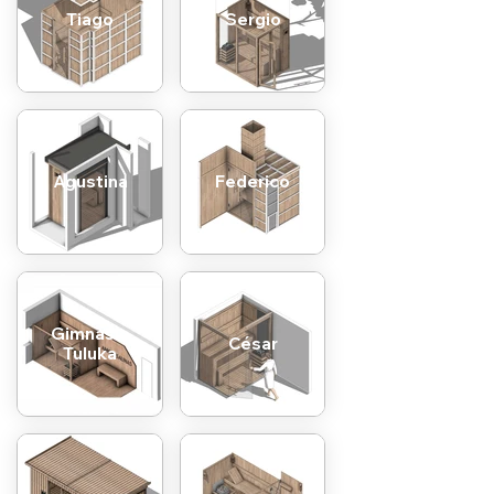
Tiago
Sergio
Agustina
Federico
Gimnasio
César
Tuluka