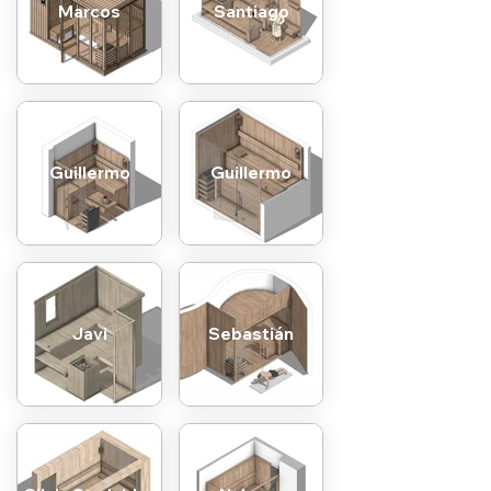
Marcos
Santiago
Guillermo
Guillermo
Javi
Sebastián