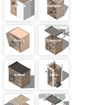
Malena
Mariano
Evoxx
Ezequiel
Anibal
Inés