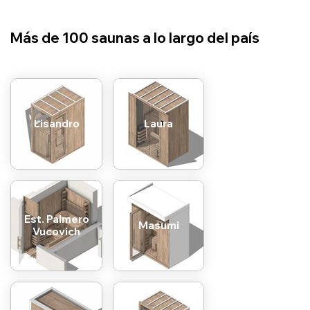
​Más de 100 saunas a lo largo del país
Lisandro
Laura
Est. Palmero
Masumi
Vucovich