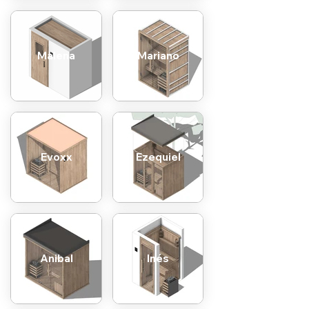
Malena
Mariano
Evoxx
Ezequiel
Anibal
Inés