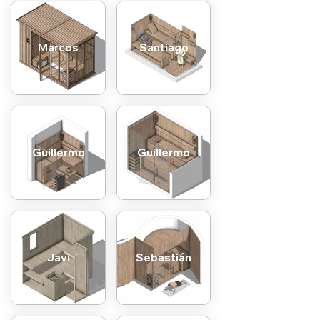
Marcos
Santiago
Guillermo
Guillermo
Javi
Sebastián