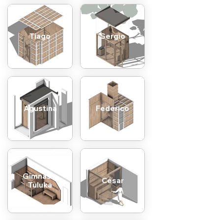
Tiago
Sergio
Agustina
Federico
Gimnasio
César
Tuluka