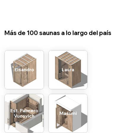
​Más de 100 saunas a lo largo del país
Lisandro
Laura
Est. Palmero
Masumi
Vucovich