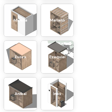
Malena
Mariano
Evoxx
Ezequiel
Anibal
Inés