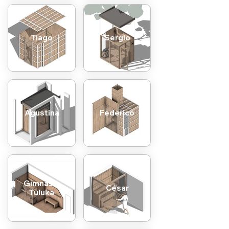
Tiago
Sergio
Agustina
Federico
Gimnasio
César
Tuluka