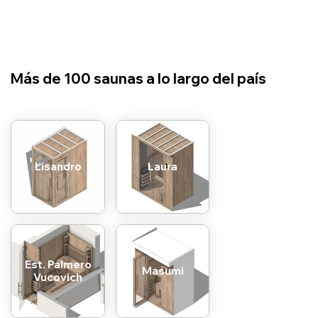
​Más de 100 saunas a lo largo del país
Lisandro
Laura
Est. Palmero
Masumi
Vucovich