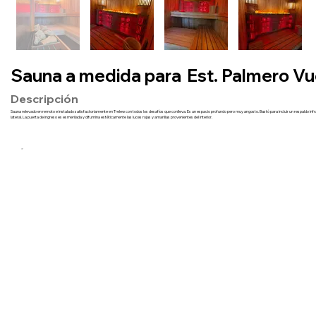
Sauna a medida para
Est. Palmero Vu
Descripción
Sauna relevado en remoto e instalado satisfactoriamente en Trelew con todos los desafíos que conlleva. Es un espacio profundo pero muy angosto. Bastó para incluir un respaldo infra
lateral. La puerta de ingreso es esmerilada y difumina estéticamente las luces rojas y amarillas provenientes del interior.