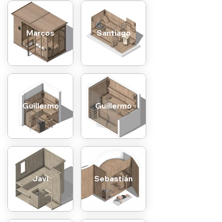
Marcos
Santiago
Guillermo
Guillermo
Javi
Sebastián