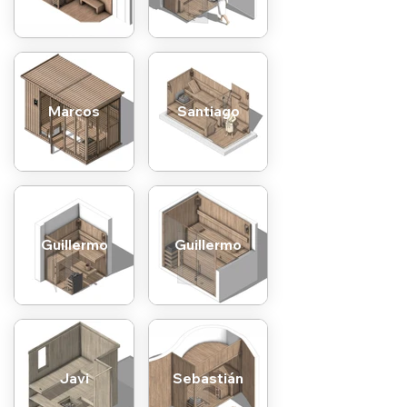
Marcos
Santiago
Guillermo
Guillermo
Javi
Sebastián