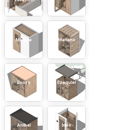
Malena
Mariano
Evoxx
Ezequiel
Anibal
Inés