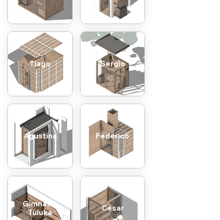
Tiago
Sergio
Agustina
Federico
Gimnasio
César
Tuluka