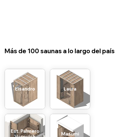
​Más de 100 saunas a lo largo del país
Lisandro
Laura
Est. Palmero
Masumi
Vucovich