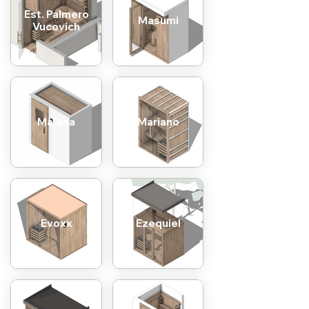
Est. Palmero
Masumi
Vucovich
Malena
Mariano
Evoxx
Ezequiel