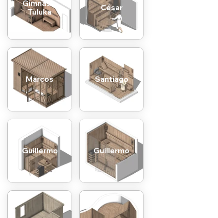
Gimnasio
César
Tuluka
Marcos
Santiago
Guillermo
Guillermo