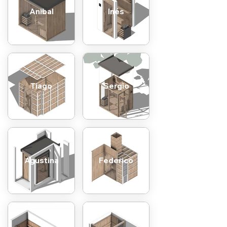
Anibal
Inés
Tiago
Sergio
Agustina
Federico