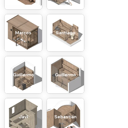
Marcos
Santiago
Guillermo
Guillermo
Javi
Sebastián