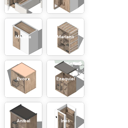
Malena
Mariano
Evoxx
Ezequiel
Anibal
Inés