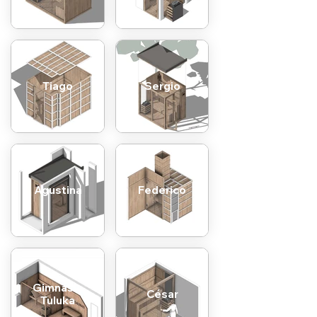
Tiago
Sergio
Agustina
Federico
Gimnasio
César
Tuluka