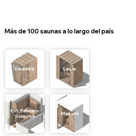
​Más de 100 saunas a lo largo del país
Lisandro
Laura
Est. Palmero
Masumi
Vucovich