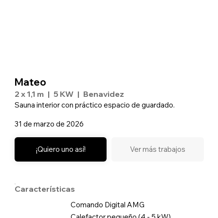
Mateo
2 x 1,1 m
|
5 KW
|
Benavidez
Sauna interior con práctico espacio de guardado.
31 de marzo de 2026
¡Quiero uno así!
Ver más trabajos
Características
Comando Digital AMG
Calefactor pequeño (4 - 5 kW)