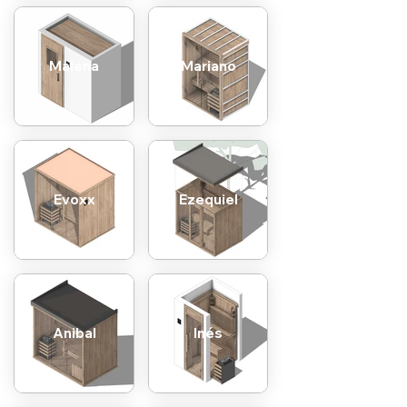
Malena
Mariano
Evoxx
Ezequiel
Anibal
Inés