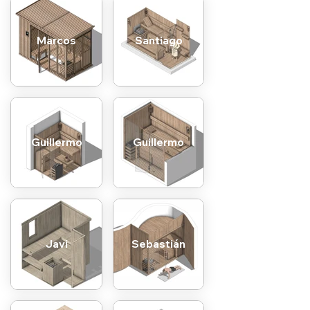
Marcos
Santiago
Guillermo
Guillermo
Javi
Sebastián