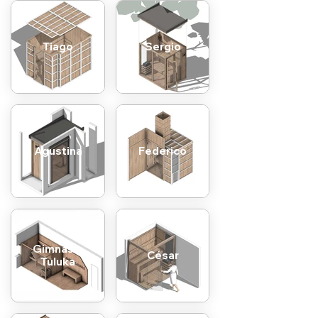
Tiago
Sergio
Agustina
Federico
Gimnasio
César
Tuluka