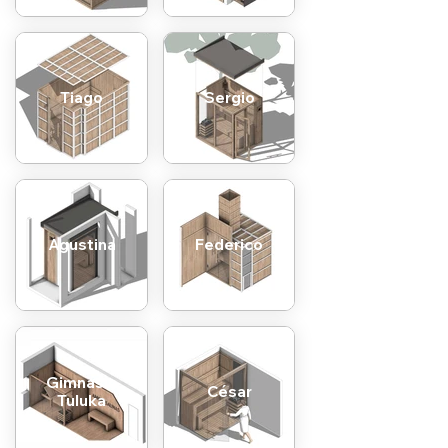
Tiago
Sergio
Agustina
Federico
Gimnasio
César
Tuluka