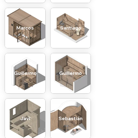
Marcos
Santiago
Guillermo
Guillermo
Javi
Sebastián