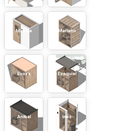
Malena
Mariano
Evoxx
Ezequiel
Anibal
Inés