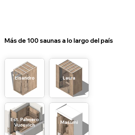
​Más de 100 saunas a lo largo del país
Lisandro
Laura
Est. Palmero
Masumi
Vucovich